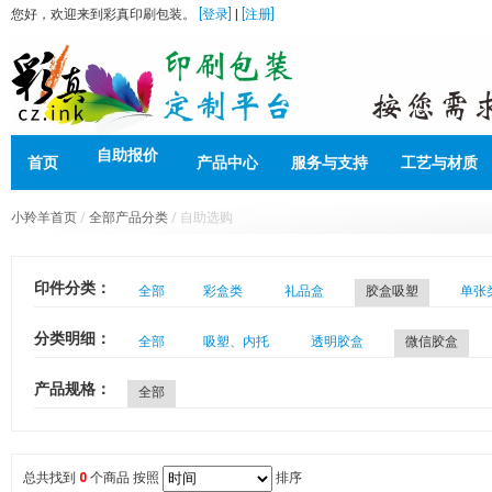
您好，欢迎来到彩真印刷包装。
[登录]
|
[注册]
自助报价
首页
产品中心
服务与支持
工艺与材质
小羚羊首页
/
全部产品分类
/ 自助选购
印件分类：
全部
彩盒类
礼品盒
胶盒吸塑
单张
分类明细：
全部
吸塑、内托
透明胶盒
微信胶盒
产品规格：
全部
总共找到
0
个商品
按照
排序