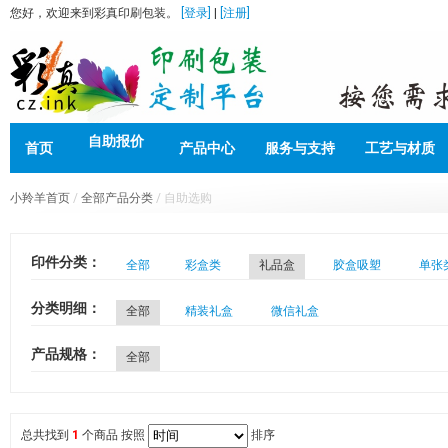
您好，欢迎来到彩真印刷包装。
[登录]
|
[注册]
自助报价
首页
产品中心
服务与支持
工艺与材质
小羚羊首页
/
全部产品分类
/ 自助选购
印件分类：
全部
彩盒类
礼品盒
胶盒吸塑
单张
分类明细：
全部
精装礼盒
微信礼盒
产品规格：
全部
总共找到
1
个商品
按照
排序